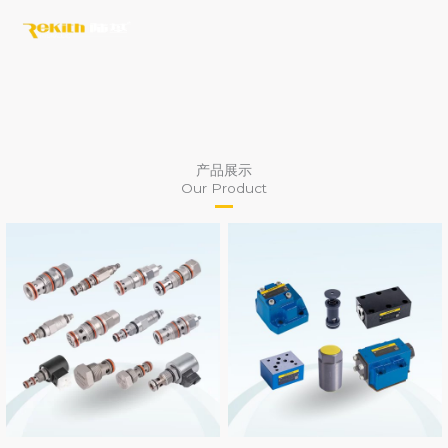
Skip
to
content
产品展示
Our Product