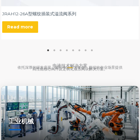
JRAH12-26A型螺纹插装式溢流阀系列
Read more
电液技术解决方案
依托深厚的研发底蕴，我们专注于为复杂、极端的作业场景提供
高性能核心阀件及定制化液压阀块解决方案。
工业机械