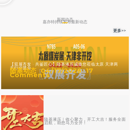
新闻动态
嘉亦特持续发布最新动态
更多>>
【双展齐发 · 共鉴匠心】陆基液压诚邀您莅临太原·天津两
大行业盛会
陆基动态
04/17/2026
17
Comments
陆基液压｜收心聚力，开工大吉！服务全面
启航，助您马力全开！