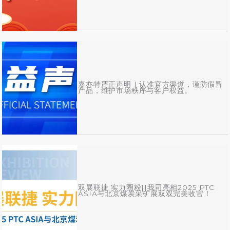
嘉亦特严正声明 | 认准官方渠道，谨防假冒
产品，维护市场秩序与客户权益。
双展联捷 实力圈粉||我司亮相2025 PTC
ASIA与北京煤炭采矿展双双完美收官！